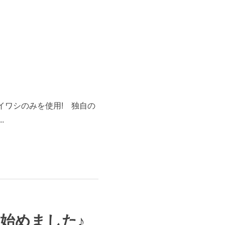
天然イワシのみを使用! 独自の
.
始めました♪