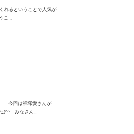
してくれるということで人気が
...
す。 今回は福塚愛さんが
^ゞみなさん...