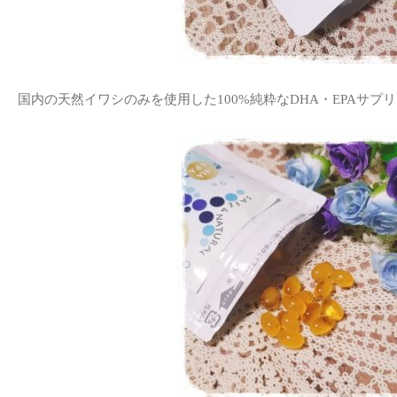
国内の天然イワシのみを使用した100%純粋なDHA・EPAサプ