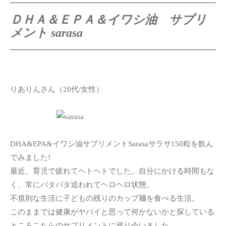
ＤＨＡ＆ＥＰＡ＆イワシ油 サプリ
メント sarasa
りありんさん（20代/女性）
DHA&EPA&イワシ油サプリメントSarasaサラサ150粒を飲ん
でみました!
最近、育児で疲れてヘトヘトでした。自分にかける時間もな
く、常にバタバタ追われてヘロヘロ状態。
不規則な生活に子どもの残りのカップ麺を食べる生活。
このままでは健康がヤバイと思って何かないかと探している
ところこちらのサプリメントに巡り会いました。