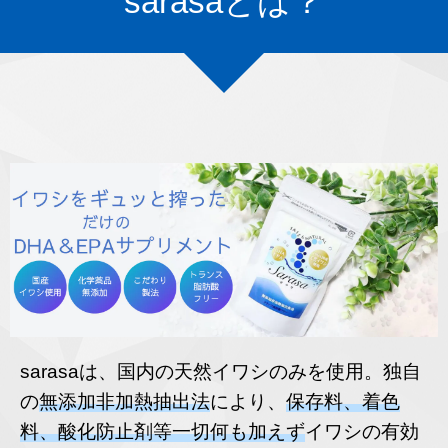
sarasaとは？
sarasaは、国内の天然イワシのみを使用。独自
の
無添加非加熱抽出法
により、
保存料、着色
料、酸化防止剤等一切何も加えず
イワシの有効