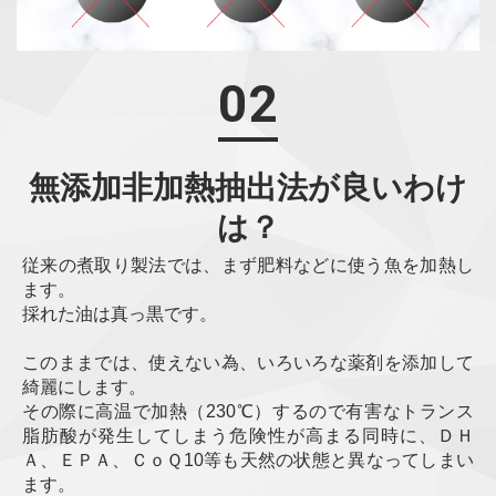
02
無添加非加熱抽出法が良いわけ
は？
従来の煮取り製法では、まず肥料などに使う魚を加熱し
ます。
採れた油は真っ黒です。
このままでは、使えない為、いろいろな薬剤を添加して
綺麗にします。
その際に高温で加熱（230℃）するので有害なトランス
脂肪酸が発生してしまう危険性が高まる同時に、ＤＨ
Ａ、ＥＰＡ、ＣｏＱ10等も天然の状態と異なってしまい
ます。