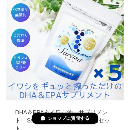
DHA＆EPA＆イワシ油 サプリメン
ショップに質問する
ト Sarasa サラサ150粒 5個セッ
ト