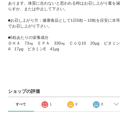
あります。体質に合わないと思われる時はお召し上がり量を減
らすか、または中止して下さい。
■お召し上がり方：健康食品として1日5粒～10粒を目安に水等
でお召し上がり下さい。
■5粒あたりの栄養成分
ＤＨＡ 73㎎ ＥＰＡ 330㎎ ＣｏＱ10 20μg ビタミン
A 17μg ビタミンE 41μg
ショップの評価
すべて
1
0
0