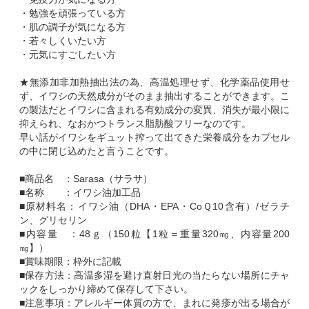
・勉強を頑張っている方
・肌の調子が気になる方
・若々しくいたい方
・元気にすごしたい方
★無添加非加熱抽出法の為、高温処理せず、化学薬品使用せ
ず、イワシの天然成分がそのまま抽出することができます。こ
の製法だとイワシに含まれる有効成分の変異、消失が最小限に
抑えられ、なおかつトランス脂肪酸フリーなのです。
早い話がイワシをギュット搾って出てきた栄養成分をカプセル
の中に閉じ込めたと言うことです。
■商品名 ：Sarasa（サラサ）
■名称 ：イワシ油加工品
■原材料名：イワシ油（DHA・EPA・CoＱ10含有）/ゼラチ
ン、グリセリン
■内容量 ：48ｇ（150粒【1粒＝重量320㎎、内容量200
㎎】）
■賞味期限：枠外に記載
■保存方法：高温多湿を避け直射日光の当たらない場所にチャ
ックをしっかり締めて保存して下さい。
■注意事項：アレルギー体質の方で、まれに発疹が出る場合が