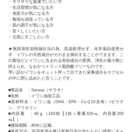
・サラサラな血液でいたい方
・生活習慣が気になる方
・免疫力が気になる方
・勉強を頑張っている方
・肌の調子が気になる方
・若々しくいたい方
・元気にすごしたい方
★無添加非加熱抽出法の為、高温処理せず、化学薬品使用せ
ず、イワシの天然成分がそのまま抽出することができます。こ
の製法だとイワシに含まれる有効成分の変異、消失が最小限に
抑えられ、なおかつトランス脂肪酸フリーなのです。
早い話がイワシをギュット搾って出てきた栄養成分をカプセル
の中に閉じ込めたと言うことです。
■商品名 ：Sarasa（サラサ）
■名称 ：イワシ油加工品
■原材料名：イワシ油（DHA・EPA・CoＱ10含有）/ゼラチ
ン、グリセリン
■内容量 ：48ｇ（150粒【1粒＝重量320㎎、内容量200
㎎】）
■賞味期限：枠外に記載
■保存方法：高温多湿を避け直射日光の当たらない場所にチャ