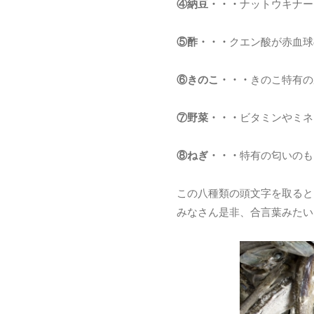
④納豆・・・
ナットウキナー
⑤酢・・・
クエン酸が赤血球
⑥きのこ・・・
きのこ特有の
⑦野菜・・・
ビタミンやミネ
⑧ねぎ・・・
特有の匂いのも
この八種類の頭文字を取ると
みなさん是非、合言葉みたい