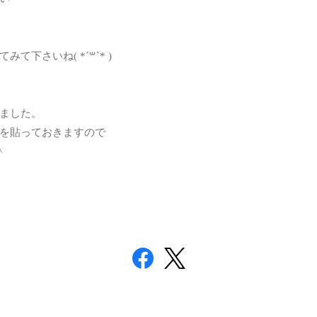
下さいね( *´꒳`* )
ました。
を貼っておきますので
^ゞ