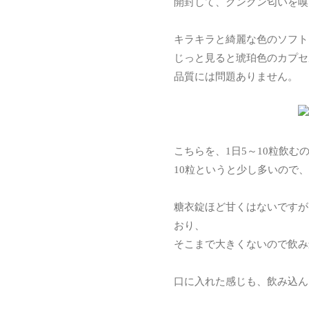
開封して、クンクン匂いを嗅
キラキラと綺麗な色のソフトカプ
じっと見ると琥珀色のカプセ
品質には問題ありません。
こちらを、1日5～10粒飲む
10粒というと少し多いので
糖衣錠ほど甘くはないですが
おり、
そこまで大きくないので飲み
口に入れた感じも、飲み込ん