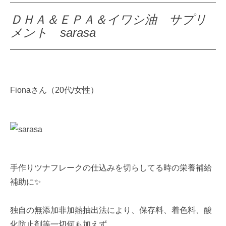
ＤＨＡ＆ＥＰＡ＆イワシ油 サプリ
メント sarasa
Fionaさん（20代/女性）
手作りツナフレークの仕込みを切らしてる時の栄養補給
補助に✨
独自の無添加非加熱抽出法により、保存料、着色料、酸
化防止剤等一切何も加えず